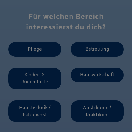
Für welchen Bereich
interessierst du dich?
Pflege
Betreuung
Kinder- &
Hauswirtschaft
Jugendhilfe
Haustechnik /
Ausbildung /
Fahrdienst
Praktikum
Ic