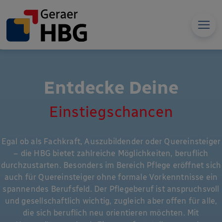
Entdecke Deine
Einstiegschancen
Egal ob als Fachkraft, Auszubildender oder Quereinsteiger
– die HBG bietet zahlreiche Möglichkeiten, beruflich
durchzustarten. Besonders im Bereich Pflege eröffnet sich
auch für Quereinsteiger ohne formale Vorkenntnisse ein
spannendes Berufsfeld. Der Pflegeberuf ist anspruchsvoll
und gesellschaftlich wichtig, zugleich aber offen für alle,
die sich beruflich neu orientieren möchten. Mit