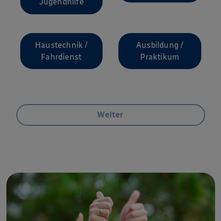
Jugendhilfe
Haustechnik /
Ausbildung /
Fahrdienst
Praktikum
Ich 
Weiter